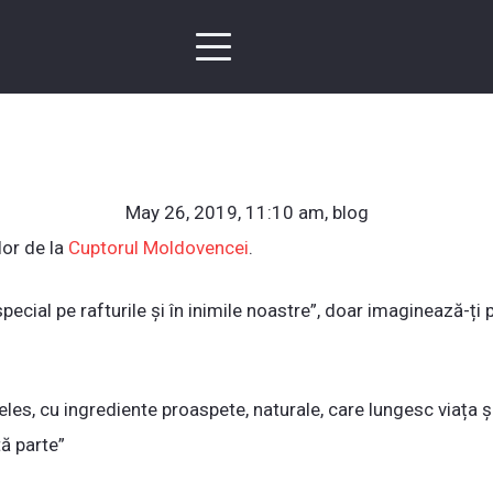
May 26, 2019
,
11:10 am
,
blog
lor de la
Cuptorul Moldovencei
.
cial pe rafturile și în inimile noastre”, doar imaginează-ți p
țeles, cu ingrediente proaspete, naturale, care lungesc viața
tă parte”