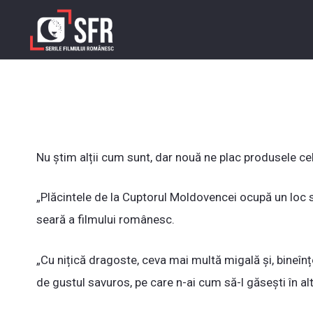
Nu știm alții cum sunt, dar nouă ne plac produsele ce
„Plăcintele de la Cuptorul Moldovencei ocupă un loc spe
seară a filmului românesc.
„Cu nițică dragoste, ceva mai multă migală și, bineîn
de gustul savuros, pe care n-ai cum să-l găsești în al