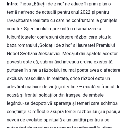
Intro:
Piesa „Băieții de zinc” ne aduce în prim plan o
temă nefiresc de actuală pentru anul 2022 și pentru
răvășitoarea realitate cu care ne confruntăm la granițele
noastre. Spectacolul reprezintă o dramatizare a
tulburătoarelor confesiuni despre război care stau la
baza romanului „Soldații de zinc” al laureatei Premiului
Nobel Svetlana Aleksievici. Mesajul din spatele acestor
povești este că, subminând întreaga ordine existentă,
purtarea în sine a războiului nu mai poate avea o afectare
exclusiv masculină. În realitate, orice război este un
adevărat malaxor de vieţi şi destine – există și frontul de
acasă și frontul soldaţilor din tranşee, de ambele
legându-se deopotrivă speranţe şi temeri care schimbă
conștiințe. O reflecție asupra temei războiului și a păcii, a
nevoii de evoluție spirituală a umanității pentru a se