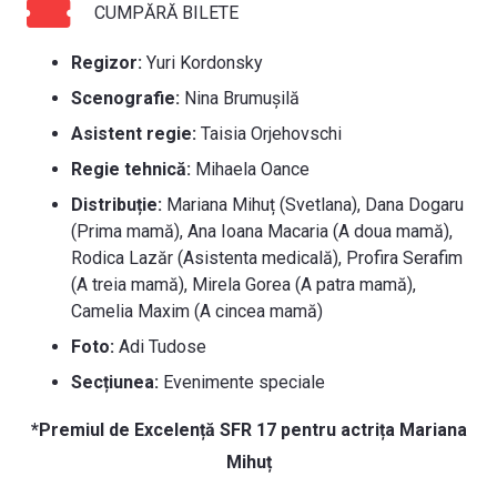
CUMPĂRĂ BILETE
Regizor:
Yuri Kordonsky
Scenografie:
Nina Brumușilă
Asistent regie:
Taisia Orjehovschi
Regie tehnică:
Mihaela Oance
Distribuție:
Mariana Mihuț (Svetlana), Dana Dogaru
(Prima mamă), Ana Ioana Macaria (A doua mamă),
Rodica Lazăr (Asistenta medicală), Profira Serafim
(A treia mamă), Mirela Gorea (A patra mamă),
Camelia Maxim (A cincea mamă)
Foto:
Adi Tudose
Secțiunea:
Evenimente speciale
*Premiul de Excelență SFR 17 pentru actrița Mariana
Mihuț