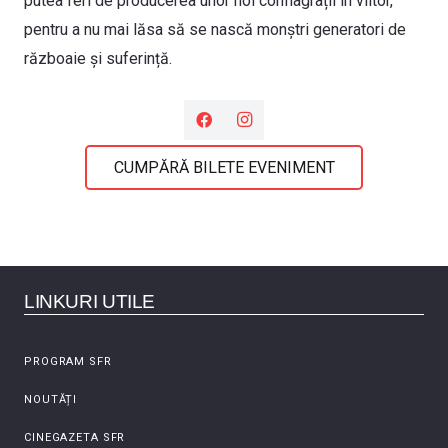
putea feri de producerea unor noi conflagrații în viitor,
pentru a nu mai lăsa să se nască monștri generatori de
războaie și suferință.
CUMPĂRĂ BILETE EVENIMENT
LINKURI UTILE
PROGRAM SFR
NOUTĂȚI
CINEGAZETA SFR