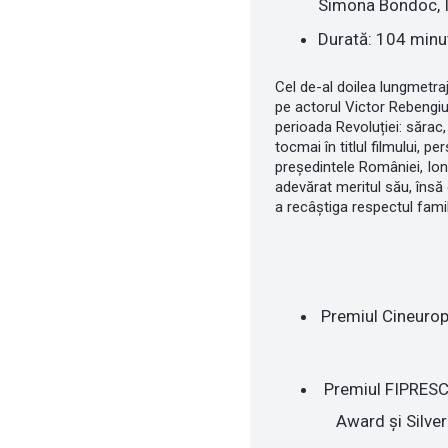
Simona Bondoc, I
Durată: 104 minu
Cel de-al doilea lungmetraj 
pe actorul Victor Rebengiuc
perioada Revoluției: sărac,
tocmai în titlul filmului, 
președintele României, Io
adevărat meritul său, însă 
a recâștiga respectul famil
Premiul Cineurop
Premiul FIPRESCI
Award și Silver