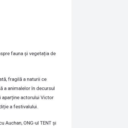
pre fauna și vegetația de
ă, fragilă a naturii ce
ă a animalelor în decursul
 aparține actorului Victor
ție a festivalului.
e cu Auchan, ONG-ul TENT și