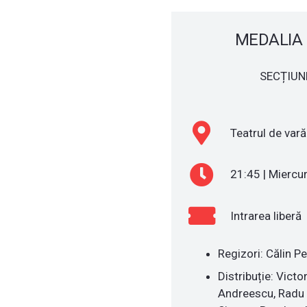
MEDALIA 
SECȚIUNE
Teatrul de vară
21:45 | Miercur
Intrarea liberă
Regizori: Călin P
Distribuție: Vict
Andreescu, Radu 