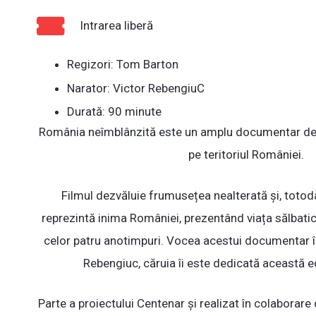
Intrarea liberă
Regizori: Tom Barton
Narator: Victor RebengiuC
Durată: 90 minute
România neîmblânzită este un amplu documentar des
pe teritoriul României.
Filmul dezvăluie frumusețea nealterată și, totodat
reprezintă inima României, prezentând viața sălbatic
celor patru anotimpuri. Vocea acestui documentar îi
Rebengiuc, căruia îi este dedicată această edi
Parte a proiectului Centenar și realizat în colaborar